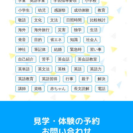
学童 英語学童
学習指導要領
小学校
小学生
幼児
感謝祭
成功体験
教育
敬語
文化
文法
日照時間
比較検討
海外
海外旅行
災害
独学
生活
発音
目的
省エネ
知識
社会人
神社
筆記体
結婚
緊急時
習い事
自己紹介
苦手
英会話
英会話教室
英単語
英文法
英検
英語
英語力
英語教育
英語習得
行事
親子
解決
講師
資格
赤ちゃん
長文読解
電話
見学・体験の予約
お問い合わせ