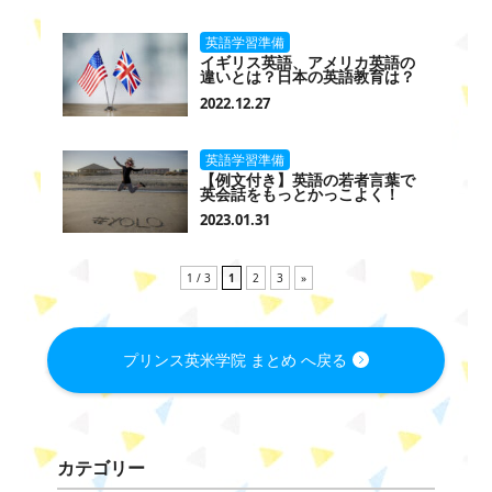
英語学習準備
イギリス英語、アメリカ英語の
違いとは？日本の英語教育は？
2022.12.27
英語学習準備
【例文付き】英語の若者言葉で
英会話をもっとかっこよく！
2023.01.31
1 / 3
1
2
3
»
プリンス英米学院 まとめ へ戻る
カテゴリー