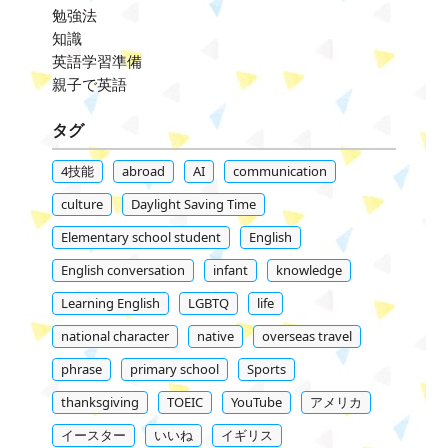
勉強法
知識
英語学習準備
親子で英語
タグ
4技能
abroad
AI
communication
culture
Daylight Saving Time
Elementary school student
English
English conversation
infant
knowledge
Learning English
LGBTQ
life
national character
native
overseas travel
phrase
primary school
Sports
thanksgiving
TOEIC
YouTube
アメリカ
イースター
いいね
イギリス