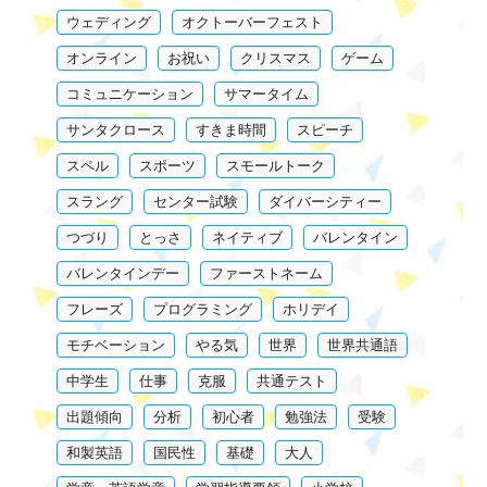
ウェディング
オクトーバーフェスト
オンライン
お祝い
クリスマス
ゲーム
コミュニケーション
サマータイム
サンタクロース
すきま時間
スピーチ
スペル
スポーツ
スモールトーク
スラング
センター試験
ダイバーシティー
つづり
とっさ
ネイティブ
バレンタイン
バレンタインデー
ファーストネーム
フレーズ
プログラミング
ホリデイ
モチベーション
やる気
世界
世界共通語
中学生
仕事
克服
共通テスト
出題傾向
分析
初心者
勉強法
受験
和製英語
国民性
基礎
大人