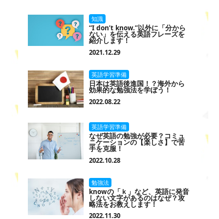
知識
“I don’t know.”以外に「分から
ない」を伝える英語フレーズを
紹介します！
2021.12.29
英語学習準備
日本は英語後進国！？海外から
効果的な勉強法を学ぼう！
2022.08.22
英語学習準備
なぜ英語の勉強が必要？コミュ
ニケーションの【楽しさ】で苦
手を克服！
2022.10.28
勉強法
knowの「ｋ」など、英語に発音
しない文字があるのはなぜ？攻
略法をお教えします！
2022.11.30