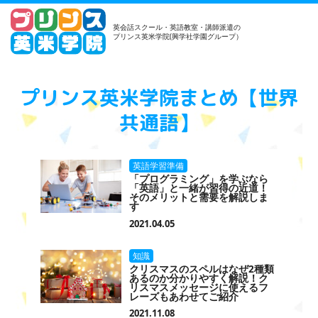
英会話スクール・英語教室・講師派遣の
プリンス英米学院(興学社学園グループ）
プリンス英米学院まとめ【世界
共通語】
英語学習準備
「プログラミング」を学ぶなら
「英語」と一緒が習得の近道！
そのメリットと需要を解説しま
す
2021.04.05
知識
クリスマスのスペルはなぜ2種類
あるのか分かりやすく解説！ク
リスマスメッセージに使えるフ
レーズもあわせてご紹介
2021.11.08