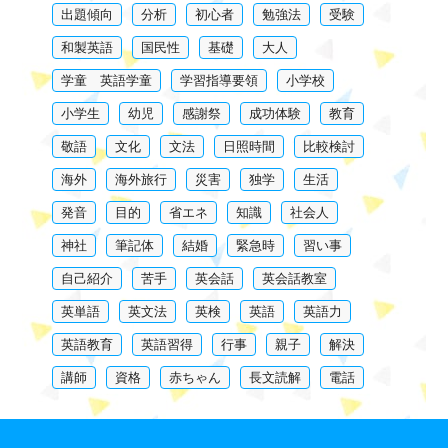
出題傾向
分析
初心者
勉強法
受験
和製英語
国民性
基礎
大人
学童 英語学童
学習指導要領
小学校
小学生
幼児
感謝祭
成功体験
教育
敬語
文化
文法
日照時間
比較検討
海外
海外旅行
災害
独学
生活
発音
目的
省エネ
知識
社会人
神社
筆記体
結婚
緊急時
習い事
自己紹介
苦手
英会話
英会話教室
英単語
英文法
英検
英語
英語力
英語教育
英語習得
行事
親子
解決
講師
資格
赤ちゃん
長文読解
電話