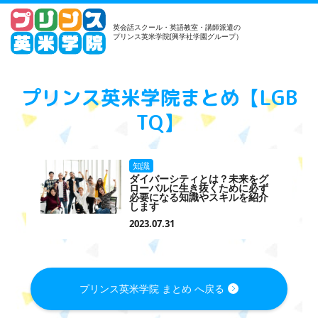
英会話スクール・英語教室・講師派遣の
プリンス英米学院(興学社学園グループ）
プリンス英米学院まとめ【LGB
TQ】
知識
ダイバーシティとは？未来をグ
ローバルに生き抜くために必ず
必要になる知識やスキルを紹介
します
2023.07.31
プリンス英米学院 まとめ へ戻る