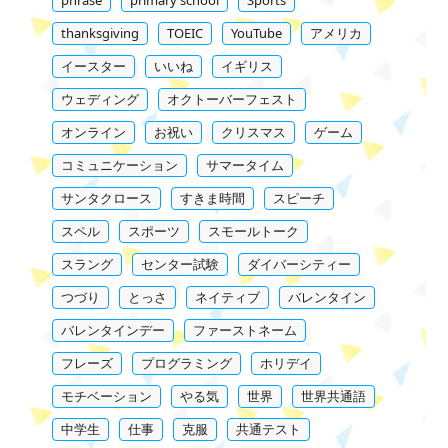
thanksgiving
TOEIC
YouTube
アメリカ
イースター
いいね
イギリス
ウェディング
オクトーバーフェスト
オンライン
お祝い
クリスマス
ゲーム
コミュニケーション
サマータイム
サンタクロース
すきま時間
スピーチ
スペル
スポーツ
スモールトーク
スラング
センター試験
ダイバーシティー
つづり
とっさ
ネイティブ
バレンタイン
バレンタインデー
ファーストネーム
フレーズ
プログラミング
ホリデイ
モチベーション
やる気
世界
世界共通語
中学生
仕事
克服
共通テスト