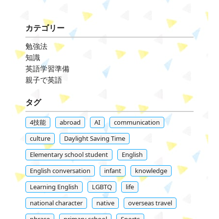
カテゴリー
勉強法
知識
英語学習準備
親子で英語
タグ
4技能
abroad
AI
communication
culture
Daylight Saving Time
Elementary school student
English
English conversation
infant
knowledge
Learning English
LGBTQ
life
national character
native
overseas travel
phrase
primary school
Sports