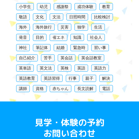
小学生
幼児
感謝祭
成功体験
教育
敬語
文化
文法
日照時間
比較検討
海外
海外旅行
災害
独学
生活
発音
目的
省エネ
知識
社会人
神社
筆記体
結婚
緊急時
習い事
自己紹介
苦手
英会話
英会話教室
英単語
英文法
英検
英語
英語力
英語教育
英語習得
行事
親子
解決
講師
資格
赤ちゃん
長文読解
電話
見学・体験の予約
お問い合わせ