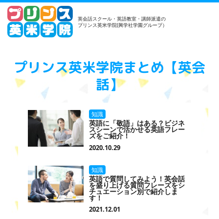
英会話スクール・英語教室・講師派遣の
プリンス英米学院(興学社学園グループ）
プリンス英米学院まとめ【英会
話】
知識
英語に「敬語」はある？ビジネ
スシーンで活かせる英語フレー
ズをご紹介！
2020.10.29
知識
英語で質問してみよう！英会話
を盛り上げる質問フレーズをシ
チュエーション別で紹介しま
す！
2021.12.01