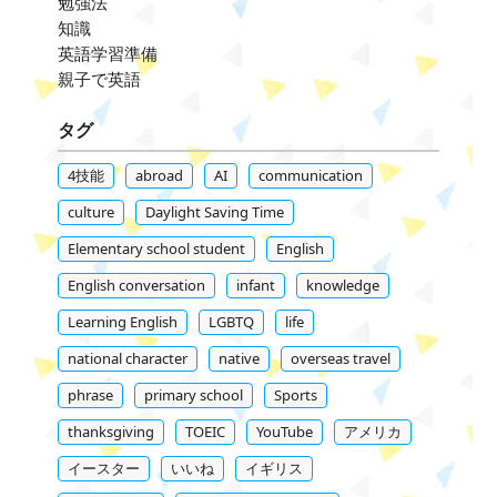
勉強法
知識
英語学習準備
親子で英語
タグ
4技能
abroad
AI
communication
culture
Daylight Saving Time
Elementary school student
English
English conversation
infant
knowledge
Learning English
LGBTQ
life
national character
native
overseas travel
phrase
primary school
Sports
thanksgiving
TOEIC
YouTube
アメリカ
イースター
いいね
イギリス