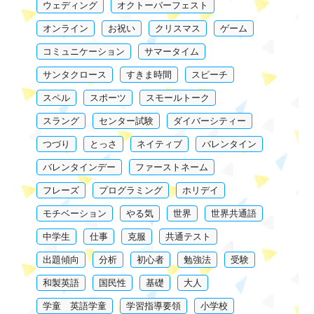
ウェディング
オクトーバーフェスト
オンライン
お祝い
クリスマス
ゲーム
コミュニケーション
サマータイム
サンタクロース
すきま時間
スピーチ
スペル
スポーツ
スモールトーク
スラング
センター試験
ダイバーシティー
つづり
とっさ
ネイティブ
バレンタイン
バレンタインデー
ファーストネーム
フレーズ
プログラミング
ホリデイ
モチベーション
やる気
世界
世界共通語
中学生
仕事
克服
共通テスト
出題傾向
分析
初心者
勉強法
受験
和製英語
国民性
基礎
大人
学童 英語学童
学習指導要領
小学校