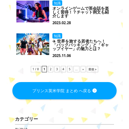
知識
オンラインゲームで英会話を楽
しく習得！？チャット例文も紹
介します
2023.02.28
知識
✈️ 世界を旅する若者たちへ！
「バックパッキング」と「ギャ
ップイヤー」の魅力とは？
2025.11.06
1 / 8
1
2
3
4
5
...
»
最後 »
プリンス英米学院 まとめ へ戻る
カテゴリー