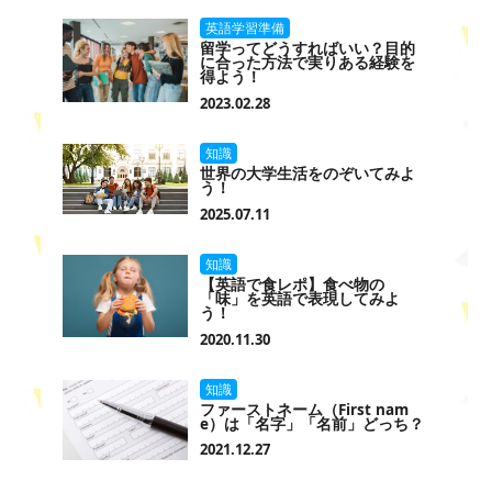
英語学習準備
留学ってどうすればいい？目的
に合った方法で実りある経験を
得よう！
2023.02.28
知識
世界の大学生活をのぞいてみよ
う！
2025.07.11
知識
【英語で食レポ】食べ物の
「味」を英語で表現してみよ
う！
2020.11.30
知識
ファーストネーム（First nam
e）は「名字」「名前」どっち？
2021.12.27