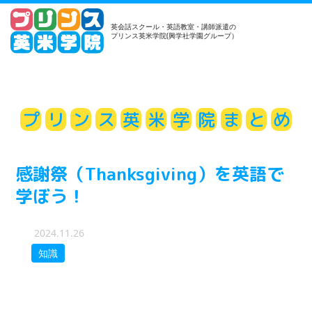
英会話スクール・英語教室・講師派遣の
プリンス英米学院(興学社学園グループ）
プ
リ
ン
ス
英
米
学
院
ま
と
め
感謝祭（Thanksgiving）を英語で
学ぼう！
2024.11.26
知識