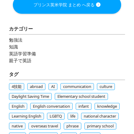
プリンス英米学院 まとめ へ戻る
カテゴリー
勉強法
知識
英語学習準備
親子で英語
タグ
4技能
abroad
AI
communication
culture
Daylight Saving Time
Elementary school student
English
English conversation
infant
knowledge
Learning English
LGBTQ
life
national character
native
overseas travel
phrase
primary school