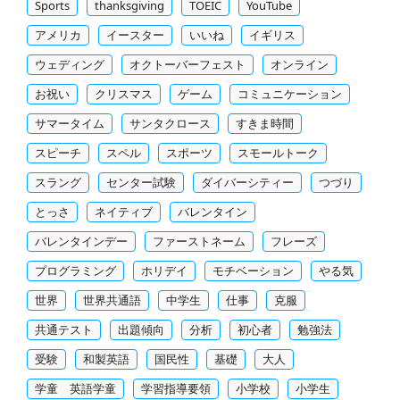
Sports
thanksgiving
TOEIC
YouTube
アメリカ
イースター
いいね
イギリス
ウェディング
オクトーバーフェスト
オンライン
お祝い
クリスマス
ゲーム
コミュニケーション
サマータイム
サンタクロース
すきま時間
スピーチ
スペル
スポーツ
スモールトーク
スラング
センター試験
ダイバーシティー
つづり
とっさ
ネイティブ
バレンタイン
バレンタインデー
ファーストネーム
フレーズ
プログラミング
ホリデイ
モチベーション
やる気
世界
世界共通語
中学生
仕事
克服
共通テスト
出題傾向
分析
初心者
勉強法
受験
和製英語
国民性
基礎
大人
学童 英語学童
学習指導要領
小学校
小学生