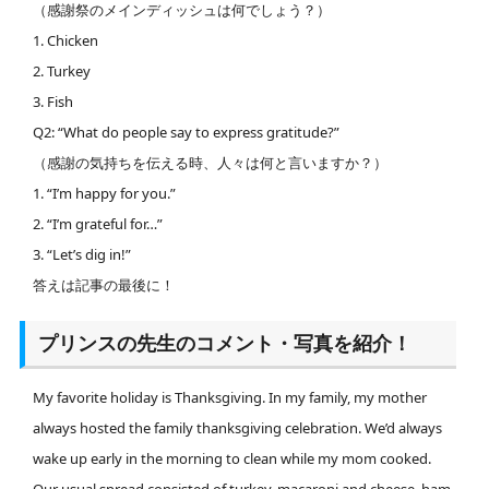
（感謝祭のメインディッシュは何でしょう？）
1. Chicken
2. Turkey
3. Fish
Q2: “What do people say to express gratitude?”
（感謝の気持ちを伝える時、人々は何と言いますか？）
1. “I’m happy for you.”
2. “I’m grateful for…”
3. “Let’s dig in!”
答えは記事の最後に！
プリンスの先生のコメント・写真を紹介！
My favorite holiday is Thanksgiving. In my family, my mother
always hosted the family thanksgiving celebration. We’d always
wake up early in the morning to clean while my mom cooked.
Our usual spread consisted of turkey, macaroni and cheese, ham,