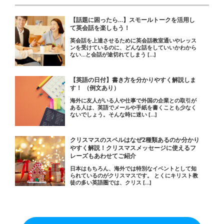
e
er
l
b
【話題に困ったら…】スモールトークを活用し
o
て英会話を楽しもう！
英会話を上達させるために英会話教室通いやレッス
o
ンを受けているのに、どんな話をしていいかわから
ない…と会話が途切れてしまう […]
k
【英語の日付】書き方を分かりやすく解説しま
す！ （例文あり）
海外に友人がいる人や仕事で外国の企業との取引が
ある人は、英語でメールや手紙を書くことも少なく
ないでしょう。そんな時に迷い […]
クリスマスのスペルはなぜ2種類あるのか分かり
やすく解説！クリスマスメッセージに使えるフ
レーズもあわせてご紹介
日本はもちろん、海外では特別なイベントとして知
られているのがクリスマスです。 とくにキリスト教
徒の多い英語圏では、クリス […]