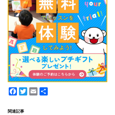
F
T
E
共
a
w
m
有
c
itt
ai
関連記事