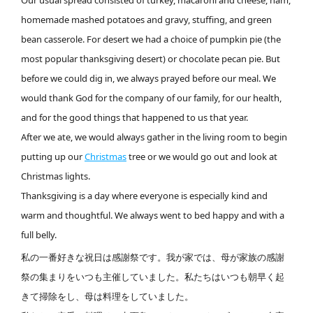
homemade mashed potatoes and gravy, stuffing, and green
bean casserole. For desert we had a choice of pumpkin pie (the
most popular thanksgiving desert) or chocolate pecan pie. But
before we could dig in, we always prayed before our meal. We
would thank God for the company of our family, for our health,
and for the good things that happened to us that year.
After we ate, we would always gather in the living room to begin
putting up our
Christmas
tree or we would go out and look at
Christmas lights.
Thanksgiving is a day where everyone is especially kind and
warm and thoughtful. We always went to bed happy and with a
full belly.
私の一番好きな祝日は感謝祭です。我が家では、母が家族の感謝
祭の集まりをいつも主催していました。私たちはいつも朝早く起
きて掃除をし、母は料理をしていました。