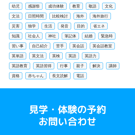
幼児
感謝祭
成功体験
教育
敬語
文化
文法
日照時間
比較検討
海外
海外旅行
災害
独学
生活
発音
目的
省エネ
知識
社会人
神社
筆記体
結婚
緊急時
習い事
自己紹介
苦手
英会話
英会話教室
英単語
英文法
英検
英語
英語力
英語教育
英語習得
行事
親子
解決
講師
資格
赤ちゃん
長文読解
電話
見学・体験の予約
お問い合わせ