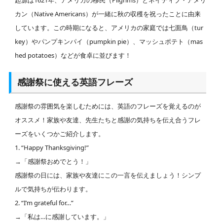
起源は1621年、アメリカの移民（Pilgrims）とネイティブ・アメリ
カン（Native Americans）が一緒に秋の収穫を祝ったことに由来
しています。この時期になると、アメリカの家庭では七面鳥（tur
key）やパンプキンパイ（pumpkin pie）、マッシュポテト（mas
hed potatoes）などが食卓に並びます！
感謝祭に使える英語フレーズ
感謝祭の雰囲気を楽しむためには、英語のフレーズを覚えるのが
オススメ！家族や友達、先生たちと感謝の気持ちを伝え合うフレ
ーズをいくつかご紹介します。
1. “Happy Thanksgiving!”
→「感謝祭おめでとう！」
感謝祭の日には、家族や友達にこの一言を伝えましょう！シンプ
ルで気持ちが伝わります。
2. “I’m grateful for…”
→「私は…に感謝しています。」