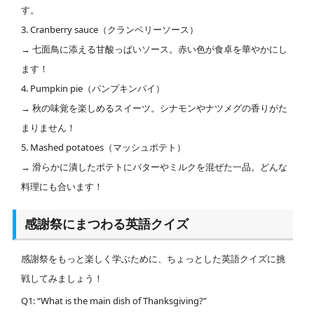
す。
3. Cranberry sauce（クランベリーソース）
→ 七面鳥に添える甘酸っぱいソース。赤い色が食卓を華やかにし
ます！
4. Pumpkin pie（パンプキンパイ）
→ 秋の味覚を楽しめるスイーツ。シナモンやナツメグの香りがた
まりません！
5. Mashed potatoes（マッシュポテト）
→ 滑らかに潰したポテトにバターやミルクを混ぜた一品。どんな
料理にも合います！
感謝祭にまつわる英語クイズ
感謝祭をもっと楽しく学ぶために、ちょっとした英語クイズに挑
戦してみましょう！
Q1: “What is the main dish of Thanksgiving?”