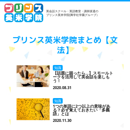
英会話スクール・英語教室・講師派遣の
プリンス英米学院(興学社学園グループ）
プリンス英米学院まとめ【文
法】
知識
【話題に困ったら…】スモールト
ークを活用して英会話を楽しも
う！
2020.08.31
知識
1つの単語に2つ以上の意味があ
る？必ず覚えておきたい「多義
語」とは
2020.11.30