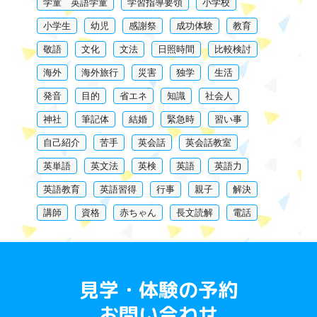
学童 英語学童
学習指導要領
小学校
小学生
幼児
感謝祭
成功体験
教育
敬語
文化
文法
日照時間
比較検討
海外
海外旅行
災害
独学
生活
発音
目的
省エネ
知識
社会人
神社
筆記体
結婚
緊急時
習い事
自己紹介
苦手
英会話
英会話教室
英単語
英文法
英検
英語
英語力
英語教育
英語習得
行事
親子
解決
講師
資格
赤ちゃん
長文読解
電話
見学・体験の予約
お問い合わせ