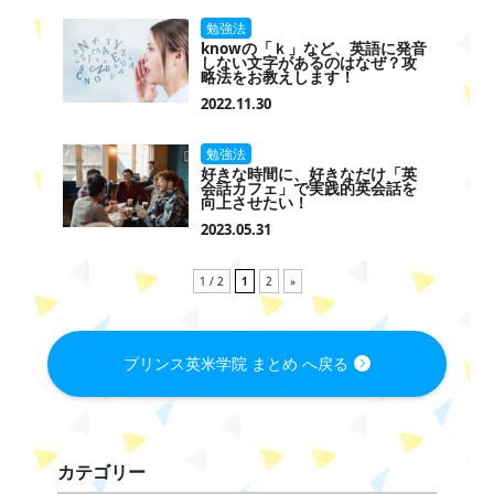
勉強法
knowの「ｋ」など、英語に発音
しない文字があるのはなぜ？攻
略法をお教えします！
2022.11.30
勉強法
好きな時間に、好きなだけ「英
会話カフェ」で実践的英会話を
向上させたい！
2023.05.31
1 / 2
1
2
»
プリンス英米学院 まとめ へ戻る
カテゴリー