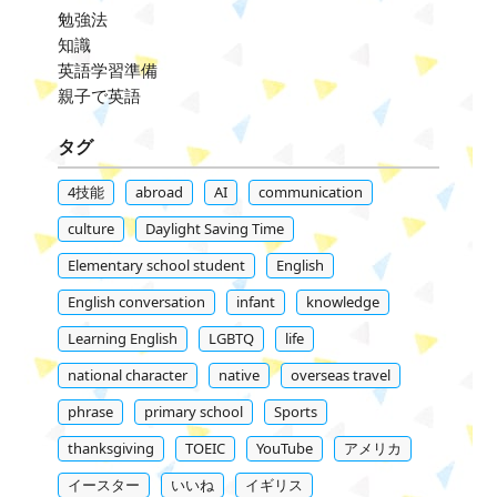
勉強法
知識
英語学習準備
親子で英語
タグ
4技能
abroad
AI
communication
culture
Daylight Saving Time
Elementary school student
English
English conversation
infant
knowledge
Learning English
LGBTQ
life
national character
native
overseas travel
phrase
primary school
Sports
thanksgiving
TOEIC
YouTube
アメリカ
イースター
いいね
イギリス