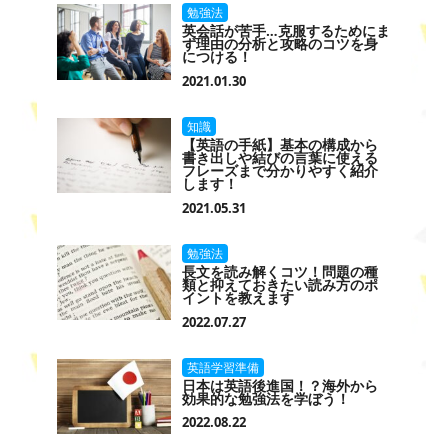
勉強法
英会話が苦手…克服するためにま
ず理由の分析と攻略のコツを身
につける！
2021.01.30
知識
【英語の手紙】基本の構成から
書き出しや結びの言葉に使える
フレーズまで分かりやすく紹介
します！
2021.05.31
勉強法
長文を読み解くコツ！問題の種
類と抑えておきたい読み方のポ
イントを教えます
2022.07.27
英語学習準備
日本は英語後進国！？海外から
効果的な勉強法を学ぼう！
2022.08.22