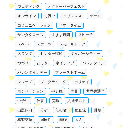
ウェディング
オクトーバーフェスト
オンライン
お祝い
クリスマス
ゲーム
コミュニケーション
サマータイム
サンタクロース
すきま時間
スピーチ
スペル
スポーツ
スモールトーク
スラング
センター試験
ダイバーシティー
つづり
とっさ
ネイティブ
バレンタイン
バレンタインデー
ファーストネーム
フレーズ
プログラミング
ホリデイ
モチベーション
やる気
世界
世界共通語
中学生
仕事
克服
共通テスト
出題傾向
分析
初心者
勉強法
受験
和製英語
国民性
基礎
大人