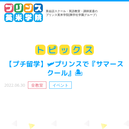
英会話スクール・英語教室・講師派遣の
プリンス英米学院(興学社学園グループ）
ト
ピ
ッ
ク
ス
【プチ留学】🛩プリンスで『サマース
クール』🏝
2022.06.30
全教室
イベント