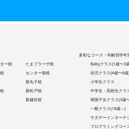
多彩なコース・年齢別学年
ター校
たまプラーザ校
Babyクラス(1歳〜3歳
校
センター南校
幼児クラス(4歳〜6歳
新丸子校
小学生クラス
校
新松戸校
中学生・高校生クラ
新越谷校
帰国子女クラス(3歳
一般クラス(18歳～)
サタデーインターナ
プログラミングコー