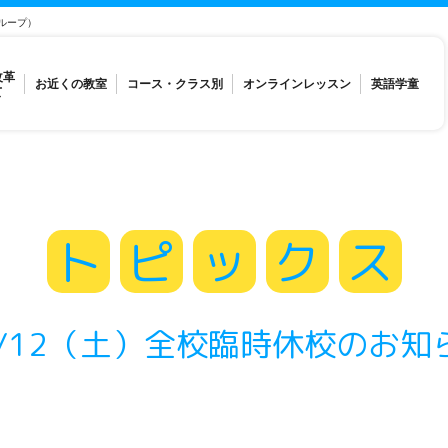
ループ）
改革
お近くの教室
コース・クラス別
オンラインレッスン
英語学童
て
ト
ピ
ッ
ク
ス
0/12（土）全校臨時休校のお知