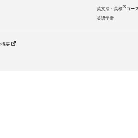
®
英文法・英検
コー
英語学童
社概要