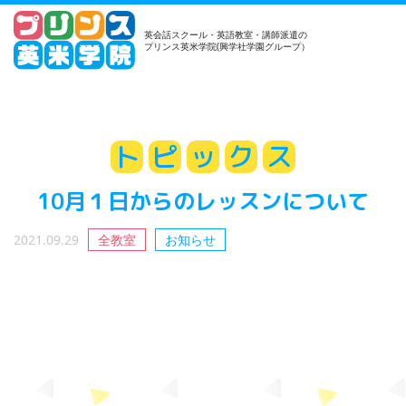
英会話スクール・英語教室・講師派遣の
プリンス英米学院(興学社学園グループ）
ト
ピ
ッ
ク
ス
10月１日からのレッスンについて
2021.09.29
全教室
お知らせ