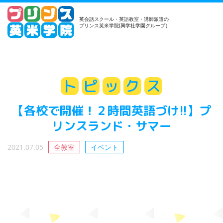
英会話スクール・英語教室・講師派遣の
プリンス英米学院(興学社学園グループ）
ト
ピ
ッ
ク
ス
【各校で開催！２時間英語づけ!!】プ
リンスランド・サマー
2021.07.05
全教室
イベント