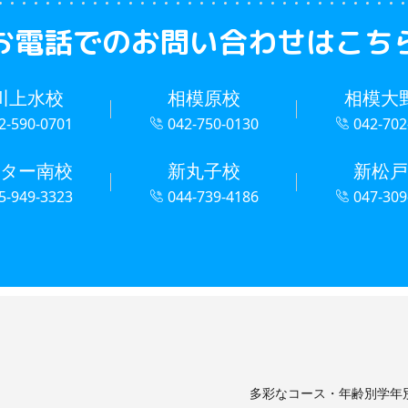
お電話での
お問い合わせはこち
川上水校
相模原校
相模大
2-590-0701
042-750-0130
042-702
ター南校
新丸子校
新松戸
5-949-3323
044-739-4186
047-309
多彩なコース・年齢別学年