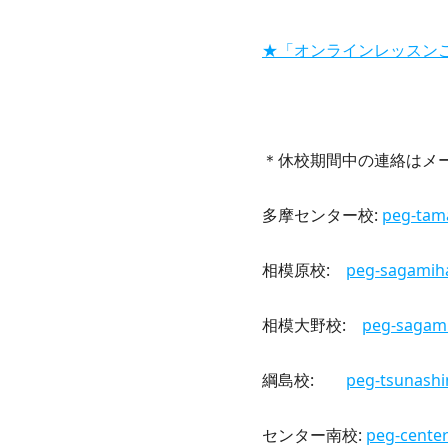
★「オンラインレッスン
＊休校期間中の連絡はメ
多摩センター校:
peg-ta
相模原校:
peg-sagami
相模大野校:
peg-sagam
綱島校:
peg-tsunash
センター南校:
peg-cent