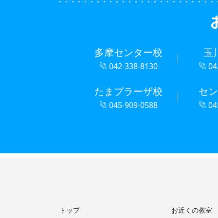
多摩センター校
玉
042-338-8130
04
たまプラーザ校
セン
045-909-0588
04
トップ
お近くの教室