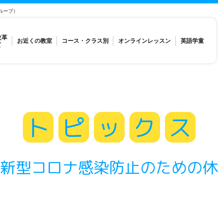
ループ）
改革
お近くの教室
コース・クラス別
オンラインレッスン
英語学童
て
ト
ピ
ッ
ク
ス
新型コロナ感染防止のための休