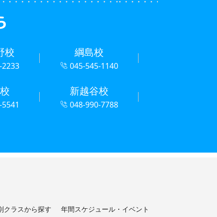
ら
野校
綱島校
-2233
045-545-1140
校
新越谷校
-5541
048-990-7788
別クラスから探す
年間スケジュール・イベント