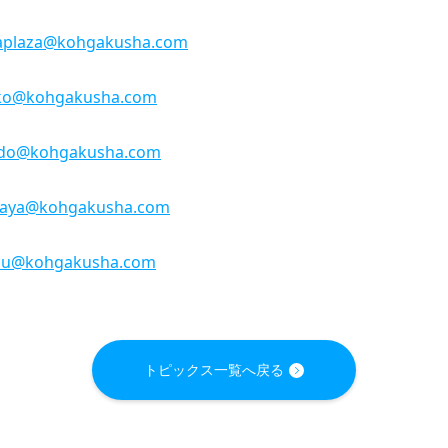
aplaza@kohgakusha.com
ko@kohgakusha.com
udo@kohgakusha.com
gaya@kohgakusha.com
ou@kohgakusha.com
トピックス一覧へ戻る