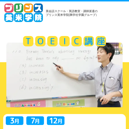
英会話スクール・英語教室・講師派遣の
プリンス英米学院(興学社学園グループ）
T
O
E
I
C
講
座