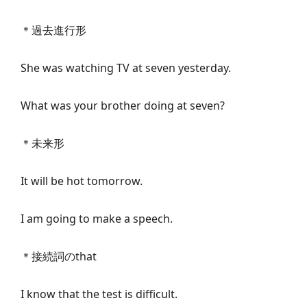
＊過去進行形
She was watching TV at seven yesterday.
What was your brother doing at seven?
＊未来形
It will be hot tomorrow.
I am going to make a speech.
＊接続詞のthat
I know that the test is difficult.