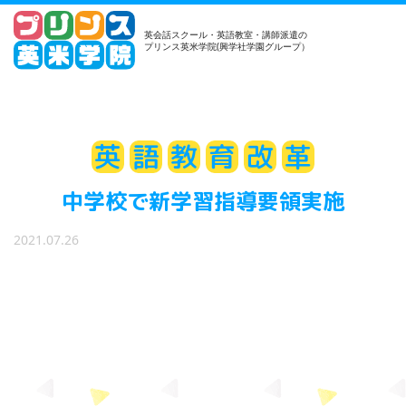
英会話スクール・英語教室・講師派遣の
プリンス英米学院(興学社学園グループ）
英
語
教
育
改
革
中学校で新学習指導要領実施
2021.07.26