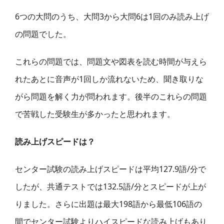
6つの大問
のうち
、
大問3
から
大問6は1回のみ読み上げ
の問題でした。
これらの問題では、問題文や図表を読む時間が与えら
れたあと
に
音声が
1回しか流れないため、聞き取りな
がら問題を解く力が問われます。
後半のこれらの問題
で苦戦した受験生が多かった
と思われます
。
読み上げスピードは？
センター試験の読み上げスピードは平均127.9語/分で
したが、共通テストでは132.5語/分とスピードが上が
りました。さらに出題は最大198語から最低106語の
間でセンター試験よりハイスピードな読み上げもあり