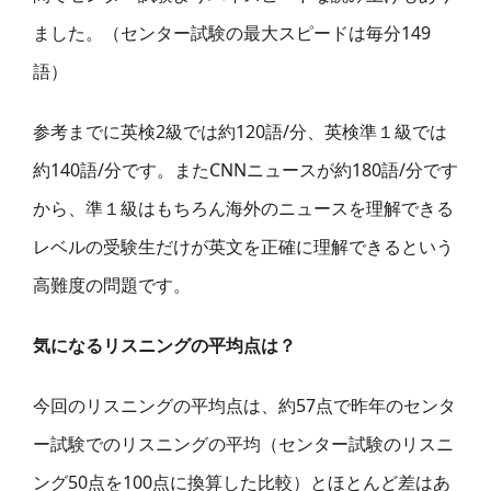
ました。（センター試験の最大スピードは毎分149
語）
参考までに英検2級では約120語/分、英検準１級では
約140語/分です。またCNNニュースが約180語/分です
から、
準１級はもちろん
海外のニュースを理解できる
レベルの受験生だけが
英文を正確に理解できるという
高難度の問題です
。
気になるリスニングの
平均点は？
今回のリスニングの平均点
は、約57点で
昨年のセンタ
ー試験でのリスニングの平均
（センター試験のリスニ
ング50点を100点に換算した比較）
と
ほとんど
差はあ