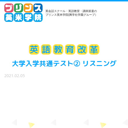
英会話スクール・英語教室・講師派遣の
プリンス英米学院(興学社学園グループ）
英
語
教
育
改
革
大学入学共通テスト② リスニング
2021.02.05