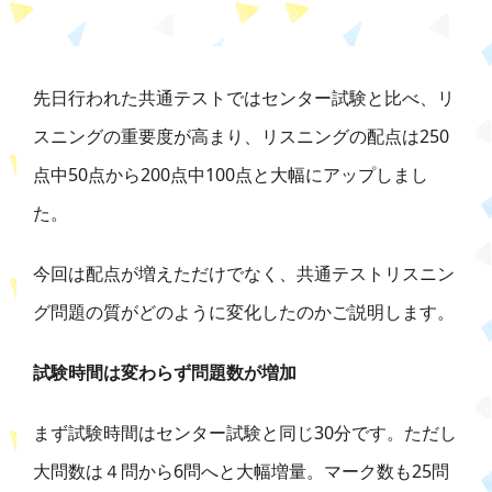
先日行われた
共通テスト
で
はセンター試験と比べ
、
リ
スニングの重要度が高
まり
、
リスニングの
配点は250
点中5
0
点から2
00
点中1
00
点
と大幅にアップしまし
た
。
今回は配点が増えただけでなく、
共通テストリスニン
グ問題
の質がどのように変化したのかご説明します。
試験時間は変わらず問題数が増加
まず試験時間はセンター試験と同じ30分です。ただし
大問数は４問から6問へと大幅増量。マーク
数
も
2
5
問