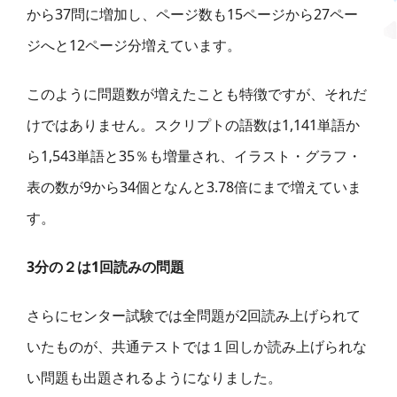
から3
7
問に増加し
、
ページ数も
15
ページから
27
ペー
ジへと
12
ページ分増えています。
このように問題数が増えたことも特徴ですが、それだ
けではありません。スクリプトの語数は1,141単語か
ら1,543単語と35％も増量され、イラスト・グラフ・
表の数が9から34個となんと3.78倍にまで増えていま
す。
3分の２は
1回読みの問題
さらにセンター試験では
全問題
が
2回読み上げられて
い
たものが、共通テストでは１回しか読み上げられな
い問題も出題されるようになりました。